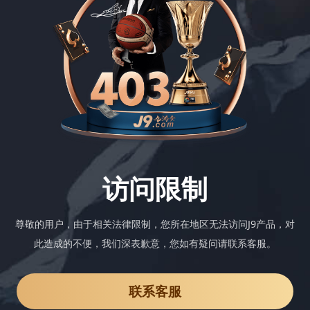
访问限制
尊敬的用户，由于相关法律限制，您所在地区无法访问J9产品，对
此造成的不便，我们深表歉意，您如有疑问请联系客服。
联系客服