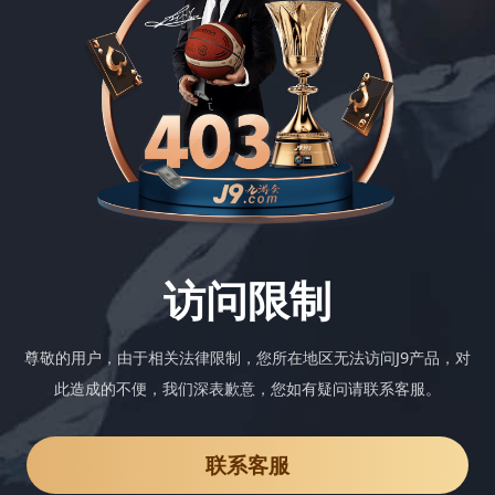
访问限制
尊敬的用户，由于相关法律限制，您所在地区无法访问J9产品，对
此造成的不便，我们深表歉意，您如有疑问请联系客服。
联系客服